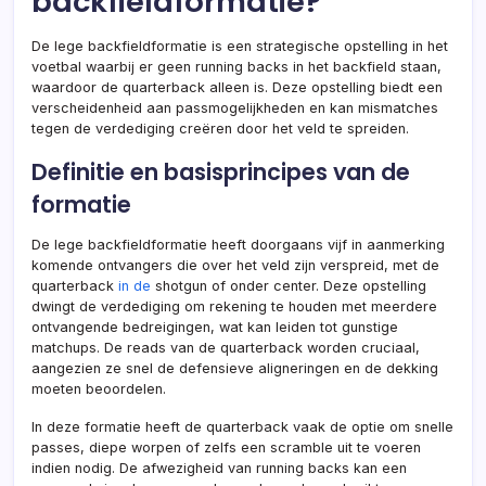
backfieldformatie?
De lege backfieldformatie is een strategische opstelling in het
voetbal waarbij er geen running backs in het backfield staan,
waardoor de quarterback alleen is. Deze opstelling biedt een
verscheidenheid aan passmogelijkheden en kan mismatches
tegen de verdediging creëren door het veld te spreiden.
Definitie en basisprincipes van de
formatie
De lege backfieldformatie heeft doorgaans vijf in aanmerking
komende ontvangers die over het veld zijn verspreid, met de
quarterback
in de
shotgun of onder center. Deze opstelling
dwingt de verdediging om rekening te houden met meerdere
ontvangende bedreigingen, wat kan leiden tot gunstige
matchups. De reads van de quarterback worden cruciaal,
aangezien ze snel de defensieve aligneringen en de dekking
moeten beoordelen.
In deze formatie heeft de quarterback vaak de optie om snelle
passes, diepe worpen of zelfs een scramble uit te voeren
indien nodig. De afwezigheid van running backs kan een