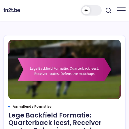
Skip
to
tn2t.be
content
Aanvallende Formaties
Lege Backfield Formatie:
Quarterback leest, Receiver