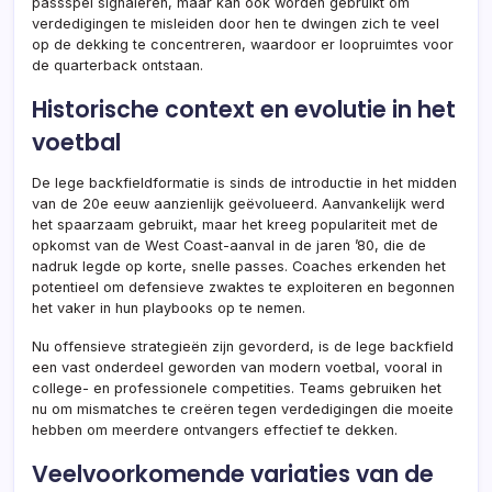
passspel signaleren, maar kan ook worden gebruikt om
verdedigingen te misleiden door hen te dwingen zich te veel
op de dekking te concentreren, waardoor er loopruimtes voor
de quarterback ontstaan.
Historische context en evolutie in het
voetbal
De lege backfieldformatie is sinds de introductie in het midden
van de 20e eeuw aanzienlijk geëvolueerd. Aanvankelijk werd
het spaarzaam gebruikt, maar het kreeg populariteit met de
opkomst van de West Coast-aanval in de jaren ’80, die de
nadruk legde op korte, snelle passes. Coaches erkenden het
potentieel om defensieve zwaktes te exploiteren en begonnen
het vaker in hun playbooks op te nemen.
Nu offensieve strategieën zijn gevorderd, is de lege backfield
een vast onderdeel geworden van modern voetbal, vooral in
college- en professionele competities. Teams gebruiken het
nu om mismatches te creëren tegen verdedigingen die moeite
hebben om meerdere ontvangers effectief te dekken.
Veelvoorkomende variaties van de