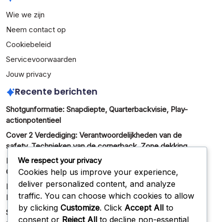
Wie we zijn
Neem contact op
Cookiebeleid
Servicevoorwaarden
Jouw privacy
Recente berichten
Shotgunformatie: Snapdiepte, Quarterbackvisie, Play-
actionpotentieel
Cover 2 Verdediging: Verantwoordelijkheden van de
safety, Technieken van de cornerback, Zone dekking
We respect your privacy
Formatie-aanpassingen: Wijzigingen tijdens het spel,
Cookies help us improve your experience,
Communicatie tussen spelers, Defensieve analyses
deliver personalized content, and analyze
Flexbone Formatie: Drievoudige optieplays,
traffic. You can choose which cookies to allow
Backfielddynamiek, Defensieve reads
by clicking
Customize
. Click
Accept All
to
Situational Formaties: Korte afstand, Doellijn, Twee-
consent or
Reject All
to decline non-essential