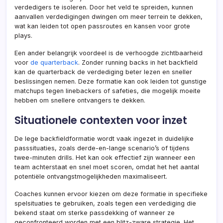
verdedigers te isoleren. Door het veld te spreiden, kunnen
aanvallen verdedigingen dwingen om meer terrein te dekken,
wat kan leiden tot open passroutes en kansen voor grote
plays.
Een ander belangrijk voordeel is de verhoogde zichtbaarheid
voor
de quarterback
. Zonder running backs in het backfield
kan de quarterback de verdediging beter lezen en sneller
beslissingen nemen. Deze formatie kan ook leiden tot gunstige
matchups tegen linebackers of safeties, die mogelijk moeite
hebben om snellere ontvangers te dekken.
Situationele contexten voor inzet
De lege backfieldformatie wordt vaak ingezet in duidelijke
passsituaties, zoals derde-en-lange scenario’s of tijdens
twee-minuten drills. Het kan ook effectief zijn wanneer een
team achterstaat en snel moet scoren, omdat het het aantal
potentiële ontvangstmogelijkheden maximaliseert.
Coaches kunnen ervoor kiezen om deze formatie in specifieke
spelsituaties te gebruiken, zoals tegen een verdediging die
bekend staat om sterke passdekking of wanneer ze
geconfronteerd worden met een blitz-zware strategie. Het