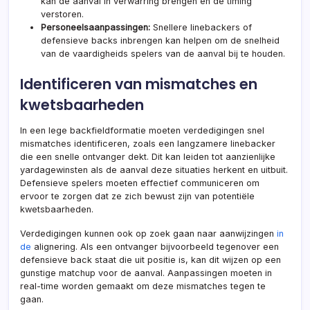
kan de aanval in verwarring brengen en de timing
verstoren.
Personeelsaanpassingen:
Snellere linebackers of
defensieve backs inbrengen kan helpen om de snelheid
van de vaardigheids spelers van de aanval bij te houden.
Identificeren van mismatches en
kwetsbaarheden
In een lege backfieldformatie moeten verdedigingen snel
mismatches identificeren, zoals een langzamere linebacker
die een snelle ontvanger dekt. Dit kan leiden tot aanzienlijke
yardagewinsten als de aanval deze situaties herkent en uitbuit.
Defensieve spelers moeten effectief communiceren om
ervoor te zorgen dat ze zich bewust zijn van potentiële
kwetsbaarheden.
Verdedigingen kunnen ook op zoek gaan naar aanwijzingen
in
de
alignering. Als een ontvanger bijvoorbeeld tegenover een
defensieve back staat die uit positie is, kan dit wijzen op een
gunstige matchup voor de aanval. Aanpassingen moeten in
real-time worden gemaakt om deze mismatches tegen te
gaan.