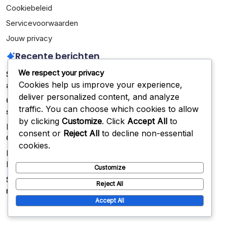
Cookiebeleid
Servicevoorwaarden
Jouw privacy
Recente berichten
We respect your privacy
Shotgunformatie: Snapdiepte, Quarterbackvisie, Play-
Cookies help us improve your experience,
actionpotentieel
deliver personalized content, and analyze
Cover 2 Verdediging: Verantwoordelijkheden van de
traffic. You can choose which cookies to allow
safety, Technieken van de cornerback, Zone dekking
by clicking
Customize
. Click
Accept All
to
Formatie-aanpassingen: Wijzigingen tijdens het spel,
consent or
Reject All
to decline non-essential
Communicatie tussen spelers, Defensieve analyses
cookies.
Flexbone Formatie: Drievoudige optieplays,
Backfielddynamiek, Defensieve reads
Customize
Situational Formaties: Korte afstand, Doellijn, Twee-
Reject All
minuten drills
Accept All