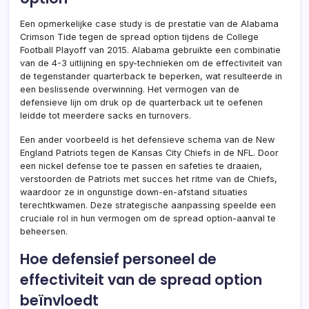
Een opmerkelijke case study is de prestatie van de Alabama
Crimson Tide tegen de spread option tijdens de College
Football Playoff van 2015. Alabama gebruikte een combinatie
van de 4-3 uitlijning en spy-technieken om de effectiviteit van
de tegenstander quarterback te beperken, wat resulteerde in
een beslissende overwinning. Het vermogen van de
defensieve lijn om druk op de quarterback uit te oefenen
leidde tot meerdere sacks en turnovers.
Een ander voorbeeld is het defensieve schema van de New
England Patriots tegen de Kansas City Chiefs in de NFL. Door
een nickel defense toe te passen en safeties te draaien,
verstoorden de Patriots met succes het ritme van de Chiefs,
waardoor ze in ongunstige down-en-afstand situaties
terechtkwamen. Deze strategische aanpassing speelde een
cruciale rol in hun vermogen om de spread option-aanval te
beheersen.
Hoe defensief personeel de
effectiviteit van de spread option
beïnvloedt