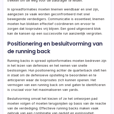
trekken om de weg voor de baldrager te leiden.
In spreadformaties moeten linemen wendbaar en snel zijn,
aangezien ze vaak worden geconfronteerd met snel
bewegende verdedigers. Communicatie is essentieel; linemen
moeten hun blokken effectief coördineren om ervoor te
zorgen dat looproutes vrij blijven. Een goed uitgevoerd blok
kan de kansen op een succesvolle run aanzienlijk vergroten.
Positionering en besluitvorming van
de running back
Running backs in spread optionformaties moeten bedreven zijn
in het lezen van defensies en het nemen van snelle
beslissingen. Hun positionering achter de quarterback stelt hen
in staat om de defensieve opstelling te beoordelen en te
anticiperen waar de looproutes zich kunnen openen. Het
vermogen van een running back om snel gaten te identificeren
is cruciaal voor het maximaliseren van yards.
Besluitvorming omvat het kiezen of ze het ontworpen pad
moeten volgen of moeten terugsnijden op basis van de reactie
van de verdediging. Effectieve running backs maken vaak
gebruik van een combinatie van geduld en explosiviteit,