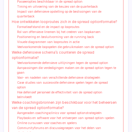
Passeeropties beschikbaar in de spread option
Timing en uitvoering van de keuzes van de quarterback
Impact van defensieve opstelling op de beslissingen van de
quarterback
Hoe ontwikkelen looproutes zich in de spread optionformatie?
Formatieafstand en de impact op looproutes
Rol van offensieve linemen bij het creëren van loopkansen
Positionering en besluitvorming van de running back
Visuele diagrammen van looproutes in actie
Veelvoorkomende loopspelen die gebruikmaken van de spread option
Welke defensieve schema’s counteren de spread
optionformatie?
Veelvoorkomende defensieve uitlijningen tegen de spread option
Aanpassingen die verdedigingen maken om de spread option tegen te
gaan
Voor- en nadelen van verschillende defensieve strategieën
Case studies van succesvolle defensieve spelen tegen de spread
option
Hoe defensief personeel de effectiviteit van de spread option
beïnvloedt
Welke coachingsbronnen zijn beschikbaar voor het beheersen
van de spread optionformatie?
Aangeraden coachingsclinics voor spread optionstrategieën
Playbooks en software voor het ontwerpen van spread option-spelen
Online cursussen voor coaches en spelers
Communityforums en discussiegroepen voor het delen van