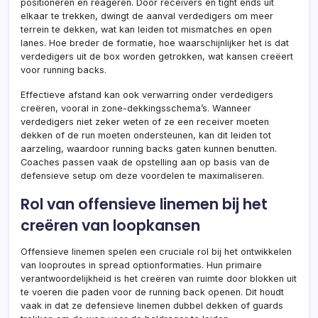
positioneren en reageren. Door receivers en tight ends uit
elkaar te trekken, dwingt de aanval verdedigers om meer
terrein te dekken, wat kan leiden tot mismatches en open
lanes. Hoe breder de formatie, hoe waarschijnlijker het is dat
verdedigers uit de box worden getrokken, wat kansen creëert
voor running backs.
Effectieve afstand kan ook verwarring onder verdedigers
creëren, vooral in zone-dekkingsschema’s. Wanneer
verdedigers niet zeker weten of ze een receiver moeten
dekken of de run moeten ondersteunen, kan dit leiden tot
aarzeling, waardoor running backs gaten kunnen benutten.
Coaches passen vaak de opstelling aan op basis van de
defensieve setup om deze voordelen te maximaliseren.
Rol van offensieve linemen bij het
creëren van loopkansen
Offensieve linemen spelen een cruciale rol bij het ontwikkelen
van looproutes in spread optionformaties. Hun primaire
verantwoordelijkheid is het creëren van ruimte door blokken uit
te voeren die paden voor de running back openen. Dit houdt
vaak in dat ze defensieve linemen dubbel dekken of guards