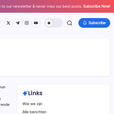
 to our newsletter & never miss our best posts.
Subscribe Now!
tps://www.facebook.com/
https://twitter.com/
https://t.me/
https://www.instagram.com/
https://youtube.com/
Subscribe
 hun
Links
n
Wie we zijn
erende
Alle berichten