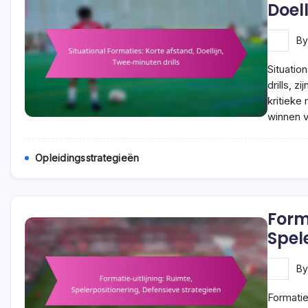
Doel
B
Situatio
drills, 
kritieke
winnen 
Opleidingsstrategieën
Form
Spel
B
Formatie