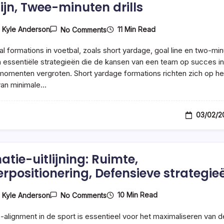
lijn, Twee-minuten drills
On
11 Min Read
y
Kyle Anderson
No Comments
Situational
Formaties:
nal formations in voetbal, zoals short yardage, goal line en two-mi
Korte
Afstand,
zijn essentiële strategieën die de kansen van een team op succes in
Doellijn,
 momenten vergroten. Short yardage formations richten zich op he
Twee-
van minimale…
Minuten
Drills
03/02/2
atie-uitlijning: Ruimte,
erpositionering, Defensieve strategie
On
10 Min Read
y
Kyle Anderson
No Comments
Formatie-
Uitlijning:
-alignment in de sport is essentieel voor het maximaliseren van d
Ruimte,