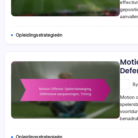
effectiv
gepositi
aanvalle
Opleidingsstrategieën
Moti
Defe
B
Motion o
spelers
voortdur
benadru
Opleidingsstrategieën