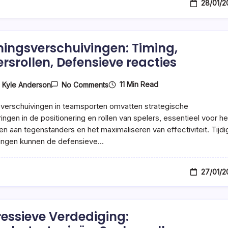
28/01/2
ingsverschuivingen: Timing,
ersrollen, Defensieve reacties
On
11 Min Read
y
Kyle Anderson
No Comments
Vormingsverschuivingen:
Timing,
verschuivingen in teamsporten omvatten strategische
Spelersrollen,
Defensieve
ingen in de positionering en rollen van spelers, essentieel voor he
Reacties
n aan tegenstanders en het maximaliseren van effectiviteit. Tijdi
ingen kunnen de defensieve…
27/01/2
essieve Verdediging: