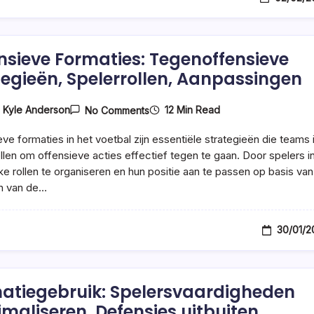
nsieve Formaties: Tegenoffensieve
tegieën, Spelerrollen, Aanpassingen
On
12 Min Read
y
Kyle Anderson
No Comments
Defensieve
Formaties:
ve formaties in het voetbal zijn essentiële strategieën die teams 
Tegenoffensieve
Strategieën,
ellen om offensieve acties effectief tegen te gaan. Door spelers i
Spelerrollen,
ke rollen te organiseren en hun positie aan te passen op basis va
Aanpassingen
en van de…
30/01/2
atiegebruik: Spelersvaardigheden
maliseren, Defensies uitbuiten,