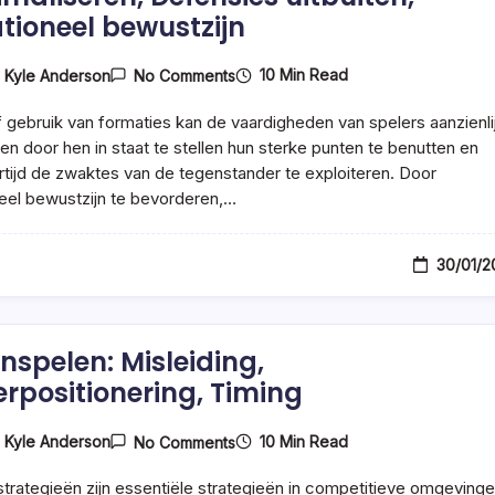
ationeel bewustzijn
On
10 Min Read
y
Kyle Anderson
No Comments
Formatiegebruik:
Spelersvaardigheden
f gebruik van formaties kan de vaardigheden van spelers aanzienli
Maximaliseren,
Defensies
en door hen in staat te stellen hun sterke punten te benutten en
Uitbuiten,
ertijd de zwaktes van de tegenstander te exploiteren. Door
Situationeel
neel bewustzijn te bevorderen,…
Bewustzijn
30/01/2
nspelen: Misleiding,
erpositionering, Timing
On
10 Min Read
y
Kyle Anderson
No Comments
Tegenspelen:
Misleiding,
trategieën zijn essentiële strategieën in competitieve omgevinge
Spelerpositionering,