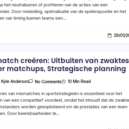
Timing
op het neutraliseren of profiteren van de acties van een
nder. Door misleiding, optimalisatie van de spelerspositie en het
en van timing kunnen teams een…
29/01/2
atch creëren: Uitbuiten van zwaktes
er matchups, Strategische planning
On
10 Min Read
y
Kyle Anderson
No Comments
Mismatch
Creëren:
ren van mismatches in sportstrategieën is essentieel voor het
Uitbuiten
Van
en van een competitief voordeel, omdat het inhoudt dat de zwakt
Zwaktes,
nstanders worden geëxploiteerd om de prestaties van een team 
Speler
ren. Door kwetsbaarheden te…
Matchups,
Strategische
Planning