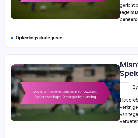
gericht 
tegensta
beheers
Opleidingsstrategieën
Mism
Spel
B
Het creë
verkrijg
van tege
verbete