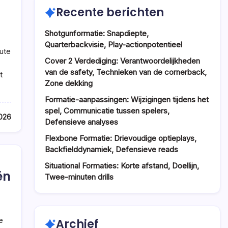
Recente berichten
Shotgunformatie: Snapdiepte,
Quarterbackvisie, Play-actionpotentieel
nute
Cover 2 Verdediging: Verantwoordelijkheden
van de safety, Technieken van de cornerback,
t
Zone dekking
Formatie-aanpassingen: Wijzigingen tijdens het
spel, Communicatie tussen spelers,
026
Defensieve analyses
Flexbone Formatie: Drievoudige optieplays,
Backfielddynamiek, Defensieve reads
Situational Formaties: Korte afstand, Doellijn,
ën
Twee-minuten drills
e
Archief