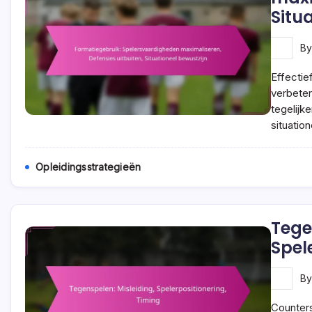
Situ
B
Effectie
verbeter
tegelijk
situatio
Opleidingsstrategieën
Tege
Spel
B
Counters