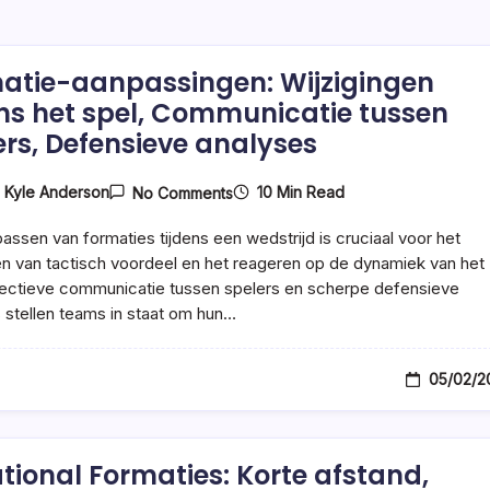
atie-aanpassingen: Wijzigingen
ens het spel, Communicatie tussen
ers, Defensieve analyses
On
10 Min Read
y
Kyle Anderson
No Comments
Formatie-
Aanpassingen:
assen van formaties tijdens een wedstrijd is cruciaal voor het
Wijzigingen
Tijdens
 van tactisch voordeel en het reageren op de dynamiek van het
Het
fectieve communicatie tussen spelers en scherpe defensieve
Spel,
 stellen teams in staat om hun…
Communicatie
Tussen
Spelers,
Defensieve
05/02/2
Analyses
ational Formaties: Korte afstand,