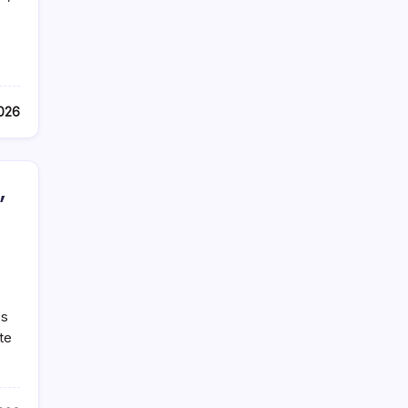
026
,
es
te