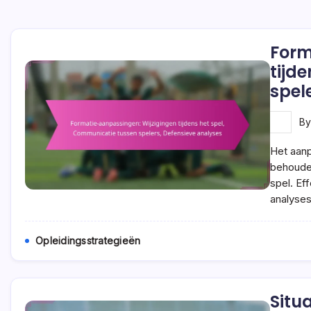
Form
tijd
spel
B
Het aanp
behouden
spel. Ef
analyses
Opleidingsstrategieën
Situ