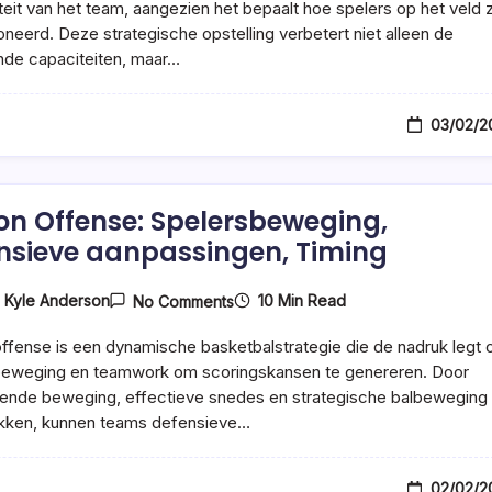
Spelerpositionering,
iteit van het team, aangezien het bepaalt hoe spelers op het veld z
Defensieve
oneerd. Deze strategische opstelling verbetert niet alleen de
Strategieën
nde capaciteiten, maar…
03/02/2
on Offense: Spelersbeweging,
nsieve aanpassingen, Timing
On
10 Min Read
y
Kyle Anderson
No Comments
Motion
Offense:
ffense is een dynamische basketbalstrategie die de nadruk legt 
Spelersbeweging,
Defensieve
beweging en teamwork om scoringskansen te genereren. Door
Aanpassingen,
ende beweging, effectieve snedes en strategische balbeweging 
Timing
kken, kunnen teams defensieve…
02/02/2