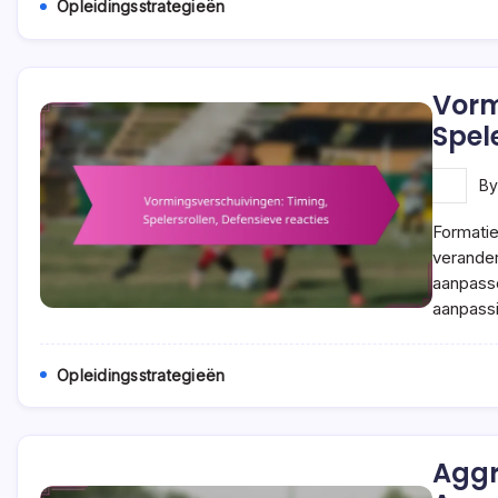
Opleidingsstrategieën
Vorm
Spel
B
Formatie
verander
aanpasse
aanpass
Opleidingsstrategieën
Aggr