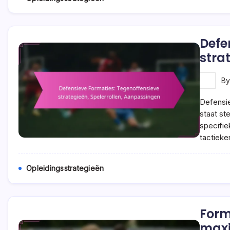
Defe
stra
B
Defensie
staat st
specifie
tactiek
Opleidingsstrategieën
Form
maxi