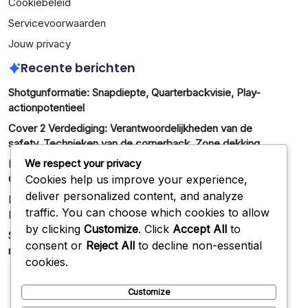
Cookiebeleid
Servicevoorwaarden
Jouw privacy
Recente berichten
Shotgunformatie: Snapdiepte, Quarterbackvisie, Play-
actionpotentieel
Cover 2 Verdediging: Verantwoordelijkheden van de
safety, Technieken van de cornerback, Zone dekking
We respect your privacy
Formatie-aanpassingen: Wijzigingen tijdens het spel,
Cookies help us improve your experience,
Communicatie tussen spelers, Defensieve analyses
deliver personalized content, and analyze
Flexbone Formatie: Drievoudige optieplays,
traffic. You can choose which cookies to allow
Backfielddynamiek, Defensieve reads
by clicking
Customize
. Click
Accept All
to
Situational Formaties: Korte afstand, Doellijn, Twee-
consent or
Reject All
to decline non-essential
minuten drills
cookies.
Customize