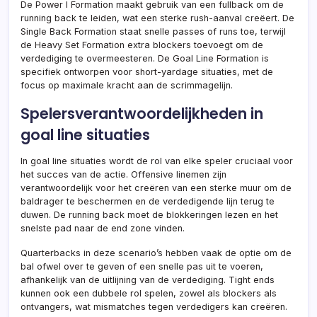
De Power I Formation maakt gebruik van een fullback om de
running back te leiden, wat een sterke rush-aanval creëert. De
Single Back Formation staat snelle passes of runs toe, terwijl
de Heavy Set Formation extra blockers toevoegt om de
verdediging te overmeesteren. De Goal Line Formation is
specifiek ontworpen voor short-yardage situaties, met de
focus op maximale kracht aan de scrimmagelijn.
Spelersverantwoordelijkheden in
goal line situaties
In goal line situaties wordt de rol van elke speler cruciaal voor
het succes van de actie. Offensive linemen zijn
verantwoordelijk voor het creëren van een sterke muur om de
baldrager te beschermen en de verdedigende lijn terug te
duwen. De running back moet de blokkeringen lezen en het
snelste pad naar de end zone vinden.
Quarterbacks in deze scenario’s hebben vaak de optie om de
bal ofwel over te geven of een snelle pas uit te voeren,
afhankelijk van de uitlijning van de verdediging. Tight ends
kunnen ook een dubbele rol spelen, zowel als blockers als
ontvangers, wat mismatches tegen verdedigers kan creëren.