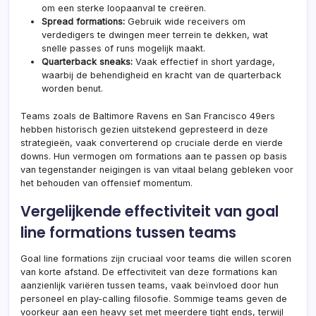
om een sterke loopaanval te creëren.
Spread formations:
Gebruik wide receivers om
verdedigers te dwingen meer terrein te dekken, wat
snelle passes of runs mogelijk maakt.
Quarterback sneaks:
Vaak effectief in short yardage,
waarbij de behendigheid en kracht
van de
quarterback
worden benut.
Teams zoals de Baltimore Ravens en San Francisco 49ers
hebben historisch gezien uitstekend gepresteerd in deze
strategieën, vaak converterend op cruciale derde en vierde
downs. Hun vermogen om formations aan te passen op basis
van tegenstander neigingen is van vitaal belang gebleken voor
het behouden van offensief momentum.
Vergelijkende effectiviteit van goal
line formations tussen teams
Goal line formations zijn cruciaal voor teams die willen scoren
van korte afstand. De effectiviteit van deze formations kan
aanzienlijk variëren tussen teams, vaak beïnvloed door hun
personeel en play-calling filosofie. Sommige teams geven de
voorkeur aan een heavy set met meerdere tight ends, terwijl