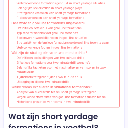
Veelvoorkomende formations gebruikt in short yardage situaties
Belangrijke spelersrollen in short yardage plays
Strategische voordelen van short yardage formations
Risico’s verbonden aan short yardage formations
Hoe worden goal line formations uitgevoerd?
Definitie en betekenis van goal line formations
Typische formations voor goal line scenario’s
Spelersverantwoordelijkheden in goal line situaties
Strategieën om defensieve formations op de goal line tegen te gaan
Veelvoorkomende fouten in goal line formations
Wat zijn de strategieën voor two-minute drills?
Definitie en doelstellingen van two-minute drills
Effectieve formations voor two-minute drill scenario’s
Belangrijke tactieken voor het maximaliseren van scoren in two-
minute drills
Tijdbeheerstrategieën tijdens two-minute drills
Uitdagingen tijdens two-minute drills
Welke teams excelleren in situational formations?
Analyse van succesvolle teams’ short yardage strategieën
Vergelijkende effectiviteit van goal line formations tussen teams
Historische prestaties van teams in two-minute drills
Wat zijn short yardage
formations in voetbal?