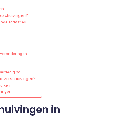
en
erschuivingen?
ende formaties
everanderingen
verdediging
tieverschuivingen?
ruiken
ringen
huivingen in